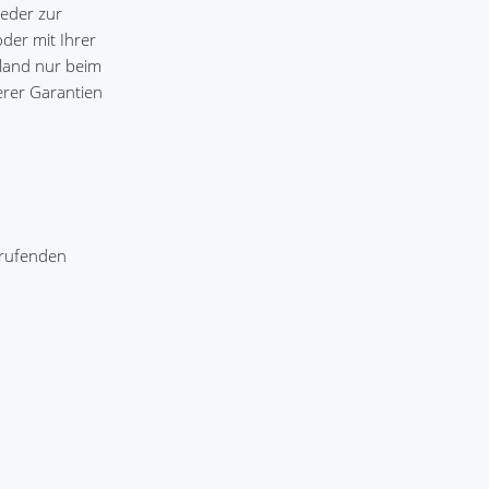
weder zur
oder mit Ihrer
ttland nur beim
erer Garantien
frufenden