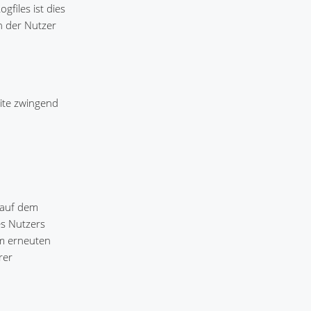
gfiles ist dies
n der Nutzer
eite zwingend
 auf dem
es Nutzers
im erneuten
rer