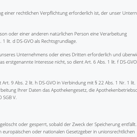
 einer rechtlichen Verpflichtung erforderlich ist, der unser Unte
erson oder einer anderen natürlichen Person eine Verarbeitung
 1 lit. d DS-GVO als Rechtsgrundlage.
s unseres Unternehmens oder eines Dritten erforderlich und überwi
erstgenannte Interesse nicht, so dient Art. 6 Abs. 1 lit. f DS-GVO
Art. 9 Abs. 2 lit. h DS-GVO in Verbindung mit § 22 Abs. 1 Nr. 1 lit
arbeitung Ihrer Daten das Apothekengesetz, die Apothekenbetrieb
0 SGB V.
öscht oder gesperrt, sobald der Zweck der Speicherung entfällt.
n europäischen oder nationalen Gesetzgeber in unionsrechtlichen