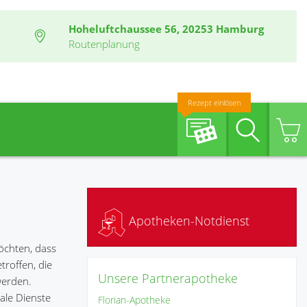
Hoheluftchaussee 56, 20253 Hamburg
Routenplanung
Rezept einlösen
Suche
Apotheken-Notdienst
öchten, dass
roffen, die
Unsere Partnerapotheke
werden.
ale Dienste
Florian-Apotheke