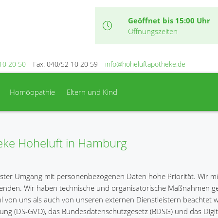
Geöffnet bis 15:00 Uhr
Öffnungszeiten
10 20 50
Fax: 040/52 10 20 59
info@hoheluftapotheke.de
Homöopathie
Eltern und Kind
eke Hoheluft in Hamburg
sster Umgang mit personenbezogenen Daten hohe Priorität. Wir m
wenden. Wir haben technische und organisatorische Maßnahmen get
hl von uns als auch von unseren externen Dienstleistern beachtet 
ung (DS-GVO), das Bundesdatenschutzgesetz (BDSG) und das Digit