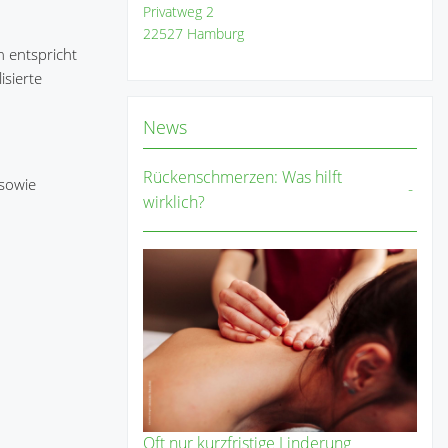
Privatweg 2
22527 Hamburg
n entspricht
sierte
News
Rückenschmerzen: Was hilft
 sowie
wirklich?
Oft nur kurzfristige Linderung