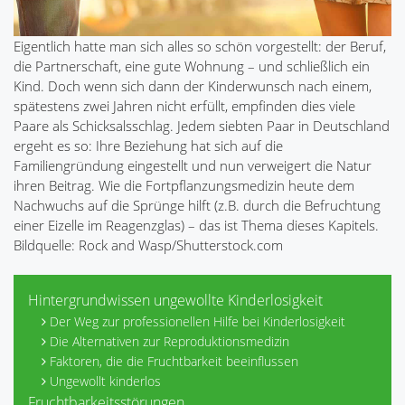
Eigentlich hatte man sich alles so schön vorgestellt: der Beruf,
die Partnerschaft, eine gute Wohnung – und schließlich ein
Kind. Doch wenn sich dann der Kinderwunsch nach einem,
spätestens zwei Jahren nicht erfüllt, empfinden dies viele
Paare als Schicksalsschlag. Jedem siebten Paar in Deutschland
ergeht es so: Ihre Beziehung hat sich auf die
Familiengründung eingestellt und nun verweigert die Natur
ihren Beitrag. Wie die Fortpflanzungsmedizin heute dem
Nachwuchs auf die Sprünge hilft (z.B. durch die Befruchtung
einer Eizelle im Reagenzglas) – das ist Thema dieses Kapitels.
Bildquelle: Rock and Wasp/Shutterstock.com
Hintergrundwissen ungewollte Kinderlosigkeit
Der Weg zur professionellen Hilfe bei Kinderlosigkeit
Die Alternativen zur Reproduktionsmedizin
Faktoren, die die Fruchtbarkeit beeinflussen
Ungewollt kinderlos
Fruchtbarkeitsstörungen