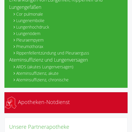
Lungengefäßen
Cor pulmonale
Lungenembolie
Lungenhochdruck
Lungenödem
Pleuraempyem
Pneumothorax
Rippenfellentzündung und Pleuraerguss
Ateminsuffizienz und Lungenversagen
ARDS (akutes Lungenversagen)
Ateminsuffizienz, akute
Ateminsuffizienz, chronische
Apotheken-Notdienst
Unsere Partnerapotheke