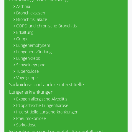
Asthma
Bronchiektasen
Bronchitis, akute
COPD und chronische Bronchitis
Erkältung
Grippe
Lungenemphysem
Lungenentzündung
Lungenkrebs
Schweinegrippe
Tuberkulose
Vogelgrippe
Sarkoidose und andere interstitielle
Lungenerkrankungen
Exogen allergische Alveolitis
Idiopathische Lungenfibrose
Interstitielle Lungenerkrankungen
Pneumokoniose
Sarkoidose
Erkrankungen von Lungenfell, Rippenfell und