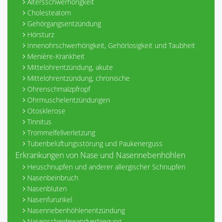
Altersschwerhörigkeit
Cholesteatom
Gehörgangsentzündung
Hörsturz
Innenohrschwerhörigkeit, Gehörlosigkeit und Taubheit
Menière-Krankheit
Mittelohrentzündung, akute
Mittelohrentzündung, chronische
Ohrenschmalzpfropf
Ohrmuschelentzündungen
Otosklerose
Tinnitus
Trommelfellverletzung
Tubenbelüftungsstörung und Paukenerguss
Erkrankungen von Nase und Nasennebenhöhlen
Heuschnupfen und anderer allergischer Schnupfen
Nasenbeinbruch
Nasenbluten
Nasenfurunkel
Nasennebenhöhlenentzündung
Nasenscheidewandverbiegung